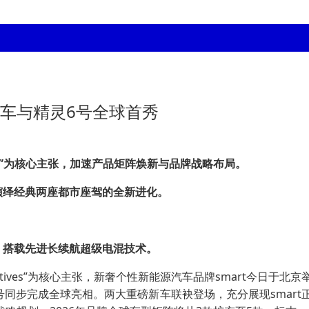
念车与精灵6号全球首秀
”
为核心
主张
，加速产品矩阵焕新与品牌战略布局。
演绎
经典两座都市座驾的全新
进化
。
。
，搭载先进长续航超级电混技术。
Perspectives”为核心主张，新奢个性新能源汽车品牌smar
精灵6号同步完成全球亮相。两大重磅新车联袂登场，充分展现sma