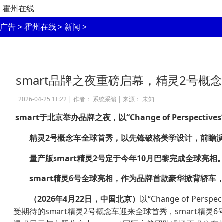
霍州在线
广告
>
霍州在线
>
新闻
>
smart品牌之夜重磅启幕，精灵2号概
2026-04-25 11:22 |
作者： 系统采编
|
来源： 未知
smart
于北京举办品牌之夜，以
“Change of Perspectives
精灵
2
号概念车全球首秀，以先锋破格美学设计，
前瞻
量产版
smart
精灵
2
号定于今年
10
月巴黎完成全球亮相
smart
精灵
6
号全球亮相，作为品牌首款豪华掀背轿车
（
2026
年
4
月
22
日，中国北京）
以“Change of 
受期待的smart精灵2号概念车迎来全球首秀，smart