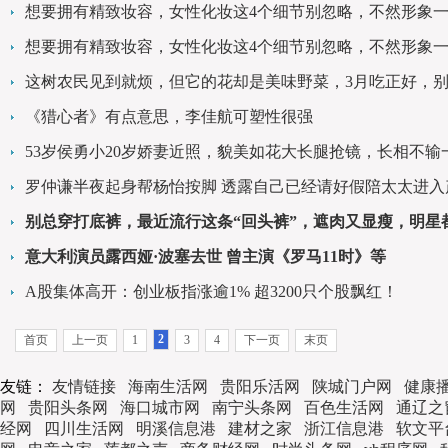
想要拥有精致妆容，女性化妆这4个细节别忽略，不然形象
想要拥有精致妆容，女性化妆这4个细节别忽略，不然形象
这树农民见到就烦，但它的花却是美味野菜，3月吃正好，
《猎心者》有点意思，李佳航可塑性很强
53岁侯勇小20岁娇妻近照，貌美如花大长腿抢镜，长相不输
罗仲谦半夜起身帮杨怡按脚 透露自己已经请好假陪太太进入
别总穿打底裤，最近流行这条“回头裤”，遮肉又显瘦，明星
意大利演员露西娅·波塞去世 曾主演《罗马11时》等
A股集体高开：创业板指涨逾1% 超3200只个股飘红！
2
首页
上一页
1
3
4
下一页
末页
友链：
友情链接
海南生活网
贵阳乐活网
陕城门户网
健康
网
贵阳头条网
海口城市网
南宁头条网
百色生活网
通辽之
经网
四川生活网
明溪信息港
建材之家
浙江信息港
软文平