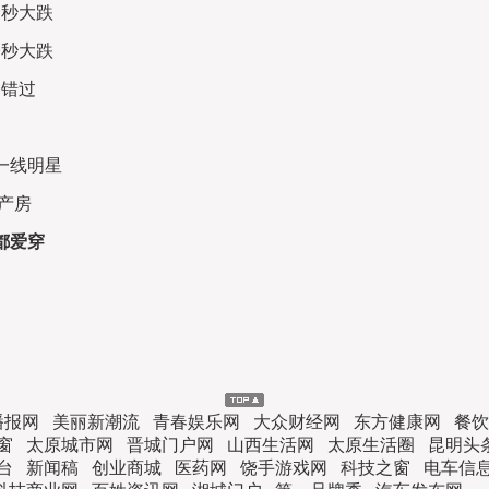
一秒大跌
一秒大跌
别错过
一线明星
产房
都爱穿
播报网
美丽新潮流
青春娱乐网
大众财经网
东方健康网
餐饮
窗
太原城市网
晋城门户网
山西生活网
太原生活圈
昆明头
台
新闻稿
创业商城
医药网
饶手游戏网
科技之窗
电车信